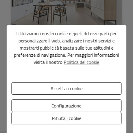
Utilizziamo i nostri cookie e quelli di terze parti per
Appartamento di lusso in TWA Talamanca
personalizzare il web, analizzare i nostri servizi e
mostrarti pubblicità basata sulle tue abitudini e
2.750.000 €
preferenze di navigazione. Per maggiori informazioni
visita il nostro
Politica dei cookie
Appartamento di lusso situato nel complesso residenziale
di lusso El Ángel Blanco Talamanca.Questo splendido
appartamento è l'epitome della vita di lusso, con quatt...
Accetta i cookie
Configurazione
2
Ref. V645
200 m
4
4
Rifiuta i cookie