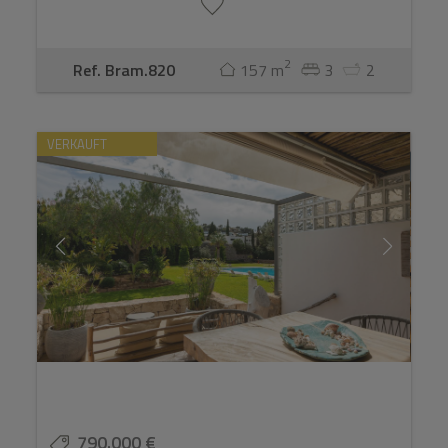
2
Ref. Bram.820
157 m
3
2
VERKAUFT
790.000 €