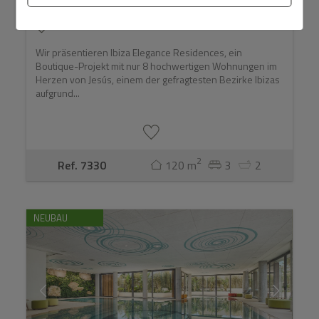
Wohnanlage ...
980.000 €
Wir präsentieren Ibiza Elegance Residences, ein
Boutique-Projekt mit nur 8 hochwertigen Wohnungen im
Herzen von Jesús, einem der gefragtesten Bezirke Ibizas
aufgrund...
2
Ref. 7330
120 m
3
2
NEUBAU