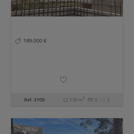
189.000 €
2
Ref. 3709
136 m
3
2