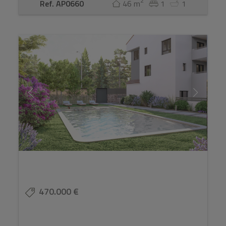
2
Ref. AP0660
46 m
1
1
470.000 €