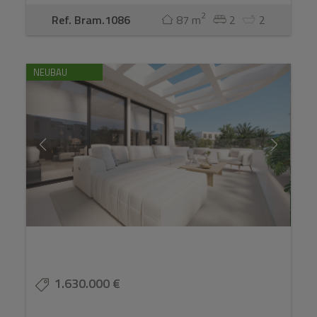
2
Ref. Bram.1086
87 m
2
2
NEUBAU
1.630.000 €