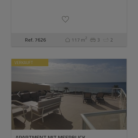
2
Ref. 7626
117 m
3
2
VERKAUFT
APARTMENT MIT MEERBLICK.