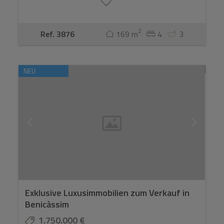
2
Ref. 3876
169 m
4
3
NEU
Exklusive Luxusimmobilien zum Verkauf in
Benicàssim
1.750.000 €