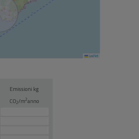
Leaflet
Emissioni kg
2
CO
/m
anno
2