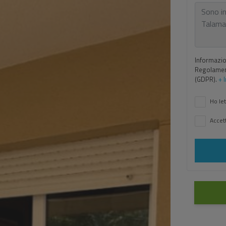
Informazion
Regolament
(GDPR).
+ 
Ho let
Accett