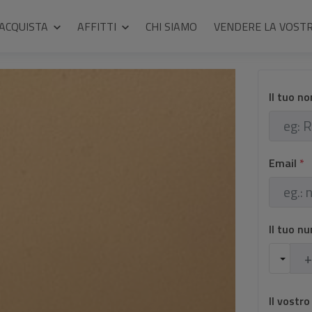
ACQUISTA
AFFITTI
CHI SIAMO
VENDERE LA VOST
Il tuo n
Email
*
Il tuo n
Il vostr