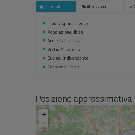
e trasporto pubblico. A solo 5 minuti in auto dal c
Generale
Attrezzatura
A
Tipo:
Appartamento
Popolazione:
Ibiza
Area:
Talamanca
Viste:
Al giardino
Cucina:
Indipendente
2
Terrazza:
15 m
Posizione approssimativa
+
−