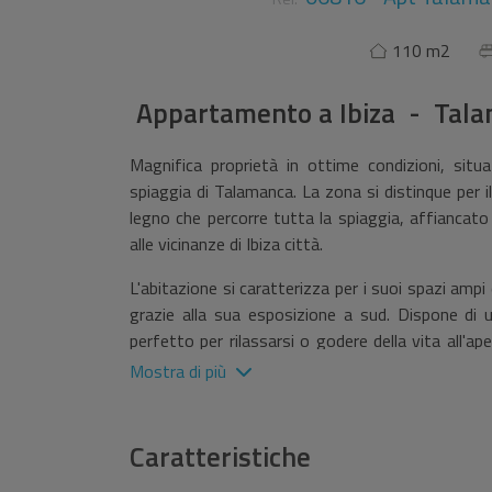
110 m2
Appartamento
a
Ibiza - Tal
Magnifica proprietà in ottime condizioni, situ
spiaggia di Talamanca. La zona si distinque per i
legno che percorre tutta la spiaggia, affiancato
alle vicinanze di Ibiza città.
L'abitazione si caratterizza per i suoi spazi ampi 
grazie alla sua esposizione a sud. Dispone di 
perfetto per rilassarsi o godere della vita all'a
zona pranzo.
Mostra di più
Offre due ampie camere da letto, una delle qua
parcheggio privata e l'edificio si trova all'intern
Caratteristiche
Situata in una zona residenziale tranquilla, con tu