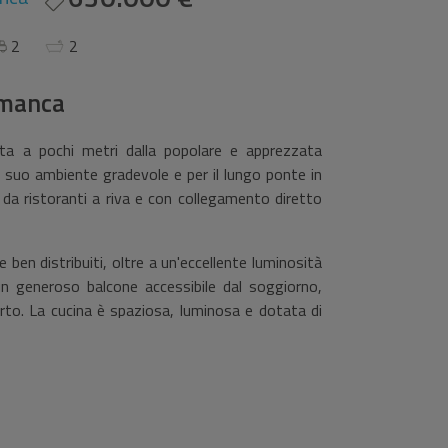
2
2
amanca
ata a pochi metri dalla popolare e apprezzata
l suo ambiente gradevole e per il lungo ponte in
 da ristoranti a riva e con collegamento diretto
e ben distribuiti, oltre a un'eccellente luminosità
un generoso balcone accessibile dal soggiorno,
perto. La cucina è spaziosa, luminosa e dotata di
li con bagno privato. È inclusa una piazza di
o di un recinto chiuso con cancello automatico.
tti i servizi a portata di mano: negozi, ristoranti