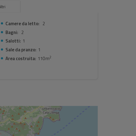
entro di Ibiza.
ltri
Camere da letto:
2
Bagni:
2
Salotti:
1
Sale da pranzo:
1
2
Area costruita:
110 m