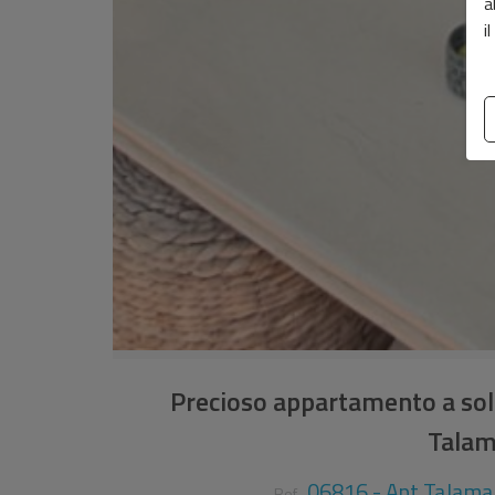
a
i
Precioso appartamento a solo
Talam
06816 - Apt Talama
Ref.