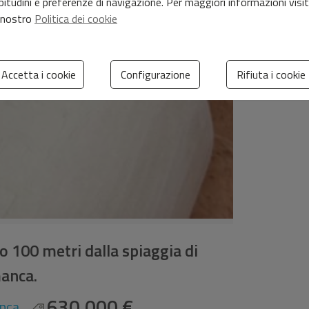
bitudini e preferenze di navigazione. Per maggiori informazioni visi
l nostro
Politica dei cookie
Accetta i cookie
Configurazione
Rifiuta i cookie
 100 metri dalla spiaggia di
anca.
630.000 €
nca