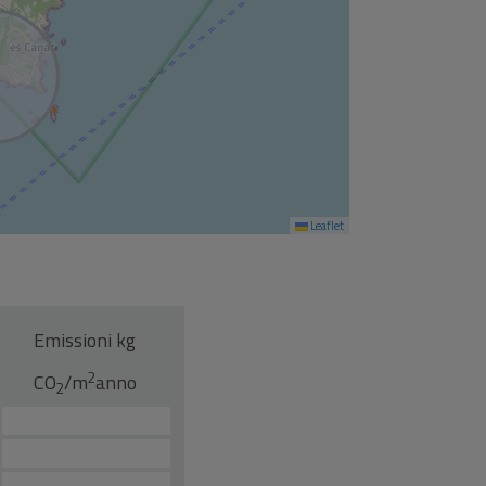
Leaflet
Emissioni kg
2
CO
/m
anno
2