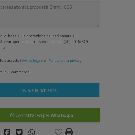
i di base sulla protezione dei dati basate sul
o europeo sulla protezione dei dati (UE) 2016/679
Info
to e accetto i
Avviso legale
e i
Politica della privacy
o invii commerciali
Inviare la richiesta
Contattateci per
WhatsApp