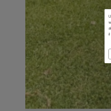
U
w
a
i