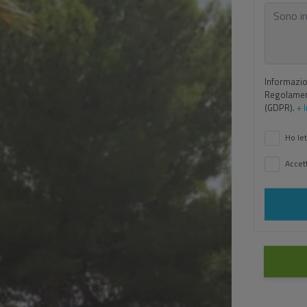
Informazion
Regolament
(GDPR).
+ 
Ho let
Accett