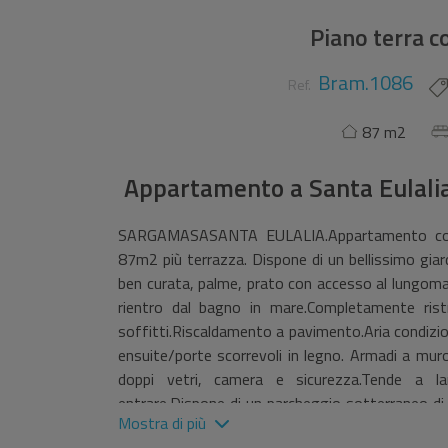
Piano terra c
Bram.1086
Ref.
87 m2
Appartamento
a
Santa Eulalia
SARGAMASASANTA EULALIA.Appartamento compl
87m2 più terrazza. Dispone di un bellissimo gia
ben curata, palme, prato con accesso al lungomar
rientro dal bagno in mare.Completamente ristr
soffitti.Riscaldamento a pavimento.Aria condizi
ensuite/porte scorrevoli in legno. Armadi a mur
doppi vetri, camera e sicurezza.Tende a la
entrare.Dispone di un parcheggio sotterraneo di
Mostra di più
2.000 € all'anno.Tutte le utenze, acqua, elettri