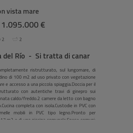
on vista mare
1.095.000 €
2
2
 del Río - Si tratta di canar
etamente ristrutturato, sul lungomare, di
rdino di 100 m2 ad uso privato con vegetazione
e e accesso a una piccola spiaggia.Doccia per il
utturato con autentiche travi di ginepro sui
onata caldo/freddo.2 camere da letto con bagno
o.Cucina completa con isola.Custodie in PVC con
melle mobili in PVC tipo legno.Pronto per
 17 m2 e di una piscina comunale.Spese comuni:
cità, telefono, WiFi e TV satellitare.A 3 km da