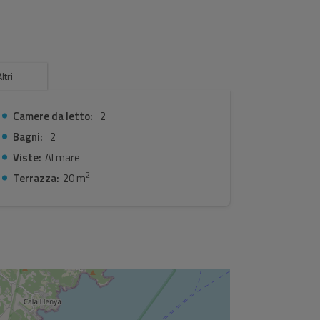
.L'edificio è stato costruito nel 1998.
ltri
Camere da letto:
2
Bagni:
2
Viste:
Al mare
2
Terrazza:
20 m