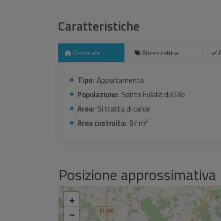
Santa Eulalia. Facile accesso con strade asfaltate
Caratteristiche
Generale
Attrezzatura
A
Tipo:
Appartamento
Popolazione:
Santa Eulalia del Río
Area:
Si tratta di canar
2
Area costruita:
87 m
Posizione approssimativa
+
−